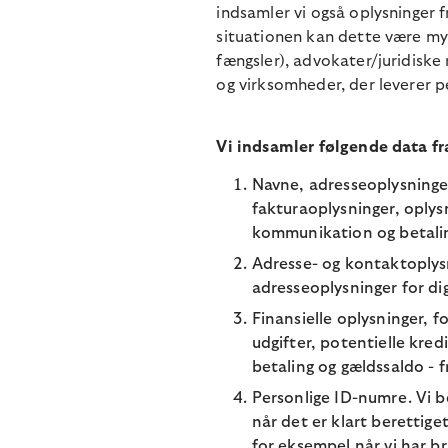
indsamler vi også oplysninger f
situationen kan dette være my
fængsler), advokater/juridiske 
og virksomheder, der leverer p
Vi indsamler følgende data fr
Navne, adresseoplysninge
fakturaoplysninger, oplys
kommunikation og betalin
Adresse- og kontaktoplysni
adresseoplysninger for dig
Finansielle oplysninger, 
udgifter, potentielle kre
betaling og gældssaldo -
Personlige ID-numre. Vi b
når det er klart berettig
for eksempel når vi har bru