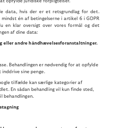
at opfylde juridiske forpligtelser.
e data, hvis der er et retsgrundlag for det.
s mindst én af betingelserne i artikel 6 i GDPR
du en klar oversigt over vores formål og det
ingen af dine data:
g eller andre håndhævelsesforanstaltninger.
resse. Behandlingen er nødvendig for at opfylde
t inddrive sine penge.
ogle tilfælde kan særlige kategorier af
let. En sådan behandling vil kun finde sted,
til behandlingen.
gstagning