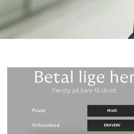
Betal lige he
Færdig på bare få skridt
Privat
MitID
Virksomhed
ERHVERV