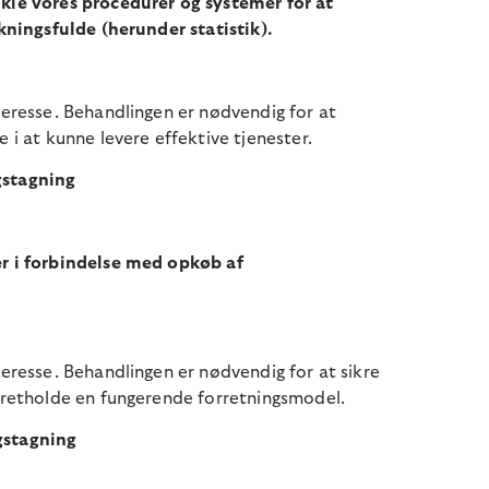
ikle vores procedurer og systemer for at
rkningsfulde (herunder statistik).
nteresse. Behandlingen er nødvendig for at
e i at kunne levere effektive tjenester.
gstagning
er i forbindelse med opkøb af
teresse. Behandlingen er nødvendig for at sikre
opretholde en fungerende forretningsmodel.
gstagning