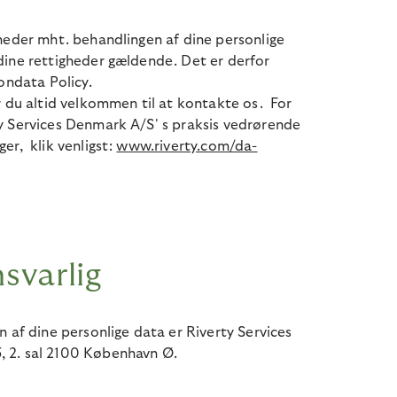
heder mht. behandlingen af dine personlige
dine rettigheder gældende. Det er derfor
ondata Policy.
r du altid velkommen til at kontakte os.
For
y Services Denmark A/S' s praksis vedrørende
ger,
klik venligst:
www.riverty.com/da-
svarlig
n af dine personlige data er Riverty Services
 2. sal 2100 København Ø.