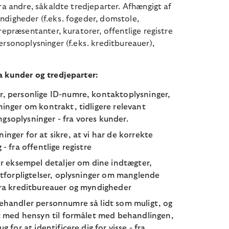
ra andre, såkaldte tredjeparter. Afhængigt af
ndigheder (f.eks. fogeder, domstole,
repræsentanter, kuratorer, offentlige registre
ersonoplysninger (f.eks. kreditbureauer),
a kunder og tredjeparter:
r, personlige ID-numre, kontaktoplysninger,
ninger om kontrakt, tidligere relevant
gsoplysninger - fra vores kunder.
nger for at sikre, at vi har de korrekte
 - fra offentlige registre
for eksempel detaljer om dine indtægter,
ditforpligtelser, oplysninger om manglende
 fra kreditbureauer og myndigheder
ehandler personnumre så lidt som muligt, og
et med hensyn til formålet med behandlingen,
g for at identificere dig for visse - fra