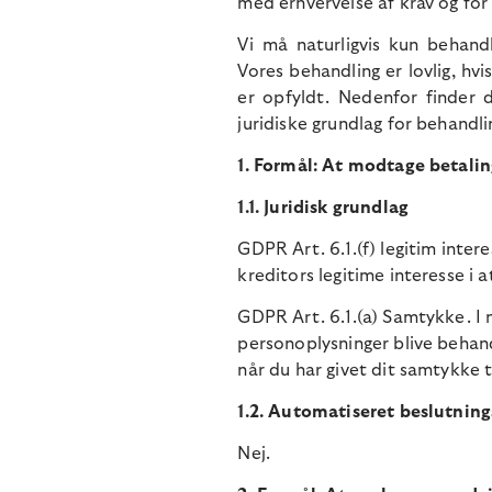
med erhvervelse af krav og for 
Vi må naturligvis kun behandl
Vores behandling er lovlig, hvi
er opfyldt. Nedenfor finder 
juridiske grundlag for behandl
1. Formål: At modtage betalin
1.1. Juridisk grundlag
GDPR Art. 6.1.(f) legitim inte
kreditors legitime interesse i a
GDPR Art. 6.1.(a) Samtykke. I n
personoplysninger blive behand
når du har givet dit samtykke 
1.2. Automatiseret beslutnin
Nej.