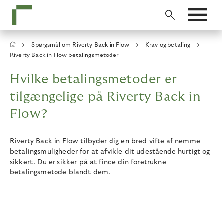
Skip
to
main
content
Breadcrumb
Spørgsmål om Riverty Back in Flow
Krav og betaling
Riverty Back in Flow betalingsmetoder
Hvilke betalingsmetoder er
tilgængelige på Riverty Back in
Flow?
Riverty Back in Flow tilbyder dig en bred vifte af nemme
betalingsmuligheder for at afvikle dit udestående hurtigt og
sikkert. Du er sikker på at finde din foretrukne
betalingsmetode blandt dem.